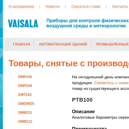
О направлении
Новости
Связаться с нами
Контакты
ГЛАВНАЯ
АВТОМАТИЗАЦИЯ ЗДАНИЙ
ПРОМЫШЛЕННЫЕ
ТОВАРЫ, СНЯТЫЕ С ПРОИЗВОДСТВА
Товары, снятые с производ
На сегодняшний день компани
DMP246
продукции.
Свяжитесь с нами
DMP248
товар из существующего ассо
DMT242
PTB100
GMD/W20
Описание
GMM111
Аналоговые барометры сери
GMM112
Преимущества