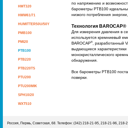
по напряжению и возможност
HMT320
барометры PTB100 идеальны 
низкого потребления энергии
HMW61/71
HUMITTER50U/50Y
Технология BAROCAP®
Для измерения давления в с
PMB100
используется кремниевый ем
PMI20
®
BAROCAP
, разработанный V
выдающиеся характеристики 
PTB100
монокристаллического кремн
PTB220
обнаружения.
PTB220TS
Все барометры PTB100 пост
PTU200
поверки.
PTU200MIK
SPH10/20
WXT510
Россия
,
Пермь
,
Советская, 68
. Телефон:
(342) 218-21-95
,
218-21-96
,
218-2