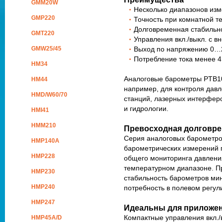
GMM20W
Несколько диапазонов из
GMP220
Точность при комнатной т
Долговременная стабильно
GMT220
Управления вкл./выкл. с в
GMW25/45
Выход по напряжению 0…2
Потребление тока менее 4
HM34
Аналоговые барометры PTB10
HM44
например, для контроля дав
HMD/W60/70
станций, лазерных интерферо
и гидрологии.
HMI41
HMM210
Превосходная долговре
Серия аналоговых барометро
HMP140A
барометрических измерений 
HMP228
общего мониторинга давлен
температурном диапазоне. П
HMP230
стабильность барометров ми
HMP240
потребность в полевом регул
HMP247
Идеальны для приложен
Компактные управления вкл./
HMP45A/D