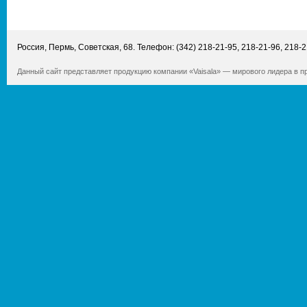
Россия
,
Пермь
,
Советская, 68
. Телефон:
(342) 218-21-95
,
218-21-96
,
218-2
Данный сайт представляет продукцию компании «Vaisala» — мирового лидера в 