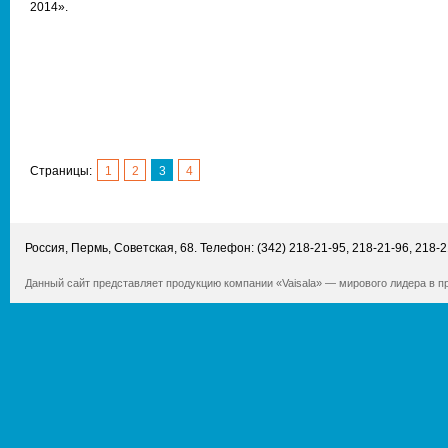
2014».
Страницы:
1
2
3
4
Россия
,
Пермь
,
Советская, 68
. Телефон:
(342) 218-21-95
,
218-21-96
,
218-2
Данный сайт представляет продукцию компании «Vaisala» — мирового лидера в 